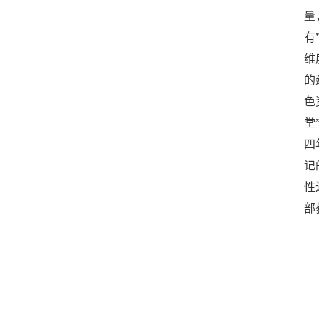
量
有
维
的
色
堂
四
记
性
部