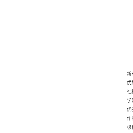
新
优
社
学
优
作
极