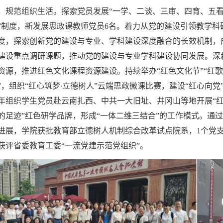
，规范组织生活。探索党员发展“一学、二谈、三审、四育、五看
”制度，新发展思政课教师党员6名。着力从党的建设引领教学
度，探索创新党的建设与专业、学科建设深度融合的长效机制，
建设重点调研课题，推动党的建设与专业学科建设协同发展。深
资源，推进红色文化课程资源建设。持续举办“红色文化节”“红歌
”，组织“红心筑梦∙立德树人”云端思政微课比赛，建设“红心向
年组织学生党员赴云南扎西、中共一大旧址、井冈山等地开展“红
的足迹”红色研学品牌，形成“一体二维三结合”的工作模式。通
进展，学院获批教育部立德树人机制综合改革试点院系，1个党支
获评省委教育工委“一流党建示范党组织”。