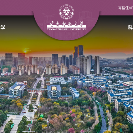
零信任V
教学
科