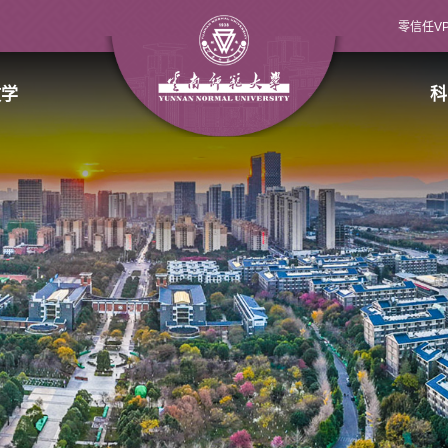
零信任V
教学
科