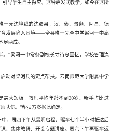
题，引导学生自主探究。这种启发式教学，如今在这所
唯一无边境线的边疆县，汉、傣、景颇、阿昌、德
教育发展陷入困境——全县唯一完全中学梁河一中高
不足两成。
一半。”梁河一中常务副校长寸待忠回忆，学校管理涣
署，启动对梁河县的定点帮扶。云南师范大学附属中学
是最大短板：教师平均年龄不到30岁、新手占比过
师队伍。”帮扶方案据此确定。
河一中，周四下午从昆明启程，驱车七个半小时抵达后
评课、集体教研、开设专题讲座。周六下午再驱车返