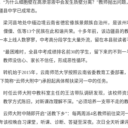
。“为什么细胞壁在高渗溶液中会发生质壁分离？”教师抛出问
疆县中学已成常态。
梁河县地处中缅边境云南省德宏傣族景颇族自治州，是该州
、傈僳、佤等13个民族在此和谐共荣。十多年前，该边疆县的
一本上线人数寥寥，中考高分段学生大量外流，留在本县就读者
“最困难时，全县中考成绩排名前30的学生，留下来的不到
、教师没信心、家长不信任，形成恶性循环。
转机始于2015年，云南师范大学按照云南省委教育工委部
以下简称“云师大附中”)承担起具体帮扶梁河一中的任务。
时任云师大附中教科室主任的王洁带队调研发现，该校师资
，教学方式陈旧，对新课改理解不深。“必须培养一支带不走的教
云师大附中随即开启“送教下乡”：每两周派4名教师前往梁
奔该校晚自习课堂，听课、诊断、答疑至深夜。次日全天听课