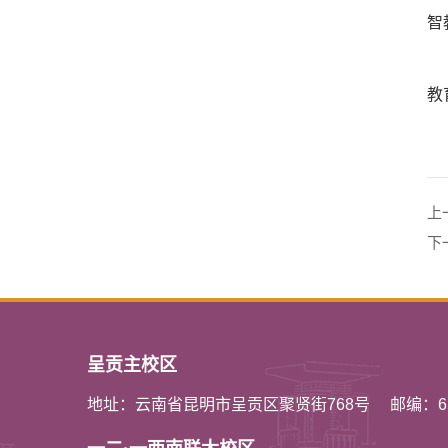
智
教
上
下
呈贡主校区
地址：云南省昆明市呈贡区聚贤街768号
邮编：65