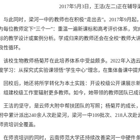
2017年5月3日，王洁(左二)正在
与此同时，梁河一中的教师也在积极“走出去”。2017年9月
为每位教师定下“三个一”：重温一遍新课标和高考评价体系，
标的教学设计或案例分析。学成归来的教师还会在全校“教师大讲
良性循环。
该校生物教师杨菊芹在此培养体系中受益颇多。2022年入
度学习：从探究式实验课领悟“学生中心”理念，在集体备课中提
回校后，她还将所学转化为本土实践：开设校级公开课展示
，组建校级工作室辐射更多教师。如今，她带领的教师团队已成
王洁的坚守，是云师大附中帮扶团队的写照；杨菊芹的成长
附中累计派出240余人次赴梁河，梁河一中109批次、218人次
师资培训全覆盖。
在师资培训的同时，云南师范大学还持续改善梁河一中硬件