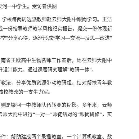
辅导梁河一中学生。受访者供图
起，学校每两周选派教师赴云师大附中跟岗学习。王洁
完成一份指导教师教学风格纪实报告，提交一份体现新
堂”分享心得，逐渐形成“学习—交流—反思—改进”
选云南省王欧高中生物名师工作室后，她在云师大附中
升设计能力，通过课题研究理解“教研一体”。
新教法，分享优质资源带动教研组，结对帮扶青年教
该校教改的一支生力军。
，则是梁河一中教师队伍转变的缩影。多年来，云师
赴云师大附中进行“一对一”师徒结对的“跟岗研修”，实
条件：帮助建成两个录播教室，一个计算机教室、数