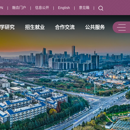
PN
|
融合门户
|
信息公开
|
English
|
意见箱
|
学研究
招生就业
合作交流
公共服务