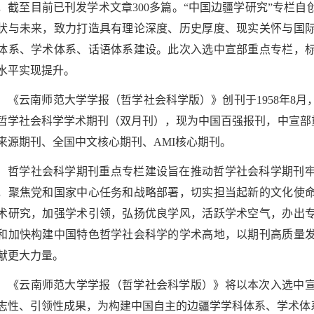
，截至目前已刊发学术文章300多篇。“中国边疆学研究”专栏
状与未来，致力打造具有理论深度、历史厚度、现实关怀与国
体系、学术体系、话语体系建设。此次入选中宣部重点专栏，
水平实现提升。
《云南师范大学学报（哲学社会科学版）》创刊于1958年8
哲学社会科学学术期刊（双月刊），现为中国百强报刊，中宣部
I来源期刊、全国中文核心期刊、AMI核心期刊。
哲学社会科学期刊重点专栏建设旨在推动哲学社会科学期刊
，聚焦党和国家中心任务和战略部署，切实担当起新的文化使
术研究，加强学术引领，弘扬优良学风，活跃学术空气，办出
和加快构建中国特色哲学社会科学的学术高地，以期刊高质量
献更大力量。
《云南师范大学学报（哲学社会科学版）》将以本次入选中
志性、引领性成果，为构建中国自主的边疆学学科体系、学术体