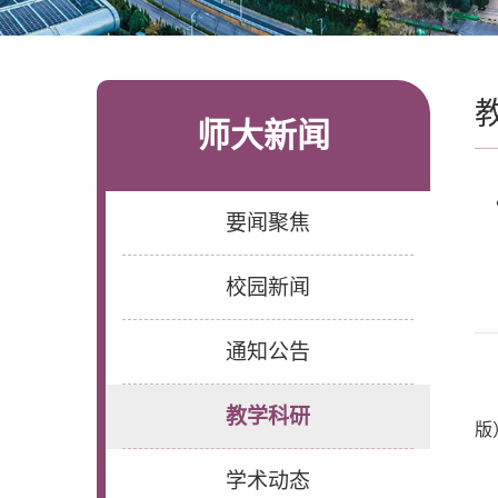
师大新闻
要闻聚焦
校园新闻
通知公告
教学科研
版
学术动态