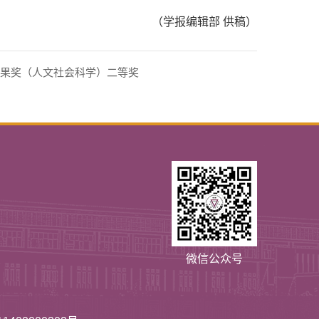
（学报编辑部 供稿）
果奖（人文社会科学）二等奖
微信公众号