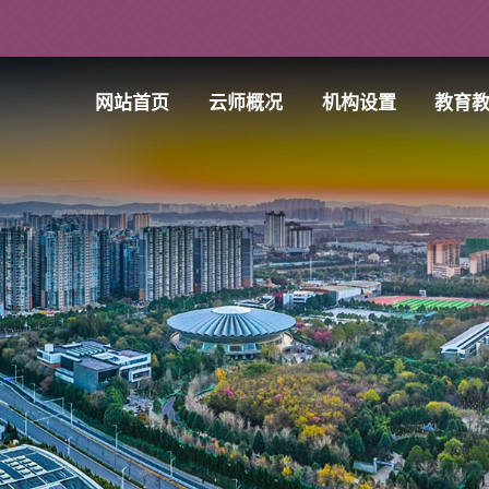
网站首页
云师概况
机构设置
教育