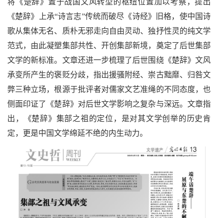
将《楚辞》置于战国文风转型的枢纽位置加以考察，提出
《楚辞》上承“诗言志”传统而破尽《诗经》旧格，使中国诗
歌从集体无名、质朴无邪走向自由灵动、独抒性灵的纯文学
范式，由此凝塑集部共性、开创集部新境，奠定了后世集部
文学的新标准。文章还进一步梳理了后世围绕《楚辞》文风
承变所产生的褒贬分歧，指出援骚附经、崇古黜靡、归咎文
弊三种立场，根源于批评者对儒家文艺准绳的不同态度，也
侧面印证了《楚辞》对后世文学影响之复杂与深远。文章指
出，《楚辞》集部之祖的定位，是对其文学创举的历史肯
定，更是中国文学绵延不绝的内生动力。