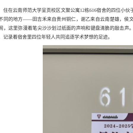
住在云南师范大学呈贡校区文聚公寓12栋616宿舍的四位小伙
不同的地方——田吉禾来自贵州铜仁，谢乙来自云南楚雄，侯
闹，这里弥漫着笔尖沙沙划过纸面的声响和键盘清脆的敲击声
，记录着宿舍里四位年轻人共同追逐学术梦想的足迹。