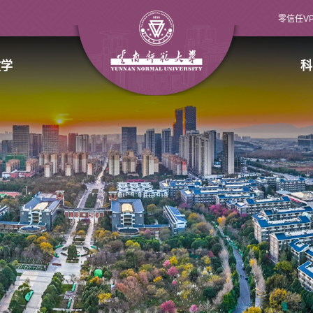
零信任V
教学
科