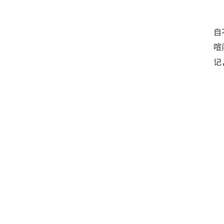
自
喧
记