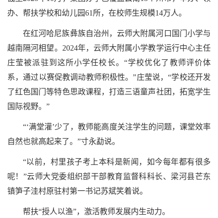
办、帮扶学校和幼儿园61所，在校师生规模14万人。
在红河哈尼族彝族自治州，云师大附属河口国门小学与
越南隔河相望。2024年，云师大附属小学教学运行中心主任
庄莹被派驻到这所小学任校长。“学校优化了教师评价体
系，通过以赛促教调动教师积极性。”庄莹说，“学校还开发
了红色国门等特色思政课程，打造三语童声社团，拓宽学生
国际视野。”
“‘满堂灌’少了，教师能高度关注学生的问题，课堂效率
自然也就高起来了。”寸永勐说。
“以前，村里孩子考上本科是新闻，如今每年都有很多
呢！”云师大党委组织部干部教育监督科科长、梁河县芒东
镇笋子洼村原驻村第一书记苏斌笑着说。
帮扶“授人以渔”，激活教师发展内生动力。