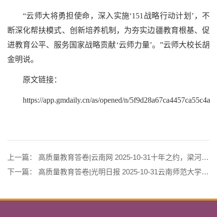
“云师大将勇担使命，深入实施‘151战略行动计划’，不
断深化帮扶模式、创新培养机制，为夯实边疆教育根基、促
进教育公平、服务国家战略贡献‘云师力量’。”云师大校长胡
金明说。
原文链接：
https://app.gmdaily.cn/as/opened/n/5f9d28a67ca4457ca55c4a
上一篇：
高质量教育答卷|云南网 2025-10-31十年之约，梁河花开——一所高校与一个县的双向奔赴
下一篇：
高质量教育答卷|光明日报 2025-10-31云南师范大学：以“双教协同”赋能新时代云南“县中振兴”