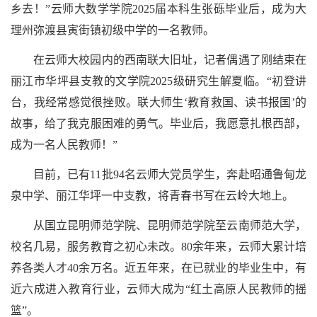
乡去！”云师大数学学院2025届本科生张砾毕业后，成为大
理州弥渡县寅街镇初级中学的一名教师。
在云师大校园内的西南联大旧址，记者偶遇了刚结束在
丽江市华坪县支教的文学院2025级研究生解夏临。“初登讲
台，我经常感觉很挫败。联大师生‘教育救国、读书报国’的
故事，给了我克服困难的勇气。毕业后，我愿意扎根西部，
成为一名人民教师！”
目前，已有11批94名云师大党员学生，奔赴昭通鲁甸龙
泉中学、丽江华坪一中支教，将青春书写在云岭大地上。
从国立昆明师范学院、昆明师范学院至云南师范大学，
校名几易，服务教育之初心未改。80余年来，云师大累计培
养各类人才40余万名。近五年来，在已就业的毕业生中，有
近六成进入教育行业，云师大成为“红土高原人民教师的摇
篮”。