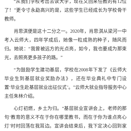
“从我们学校考出去读大学，现在又回来任教的有12位
了！”更令寸永勐高兴的是，这些学生已经成长为学校骨干
教师。
肖思淇便是这十二分之一。2020年，肖思淇从梁河一中
考入云师大，四年学成后，她像一粒成熟的种子，随风而
归。她说：“我曾被远方的光点亮，如今，我也要成为那束
光，去照亮更多孩子的路。”
“为鼓励学生建功基层，学校在2008年下发了《云师大
毕业生到基层就业奖励办法》，还在毕业典礼中专门设
置‘毕业生赴基层就业出征仪式’。”云师大就业指导服务中心
主任朱林介绍。
心灯初燃，乡土为归。“基层就业宣讲会上，老师的那
句‘教育的意义不在于你在哪里教书，而在于你为谁点亮心
灯’时时回荡在我耳边。宣讲会结束后，我下定决心回到家