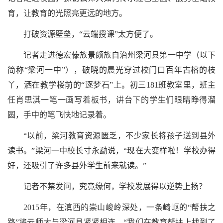
育，让教育的光照亮更远的地方。
打破资源壁垒，“云端授课”太方便了。
记者走进德宏傣族景颇族自治州梁河县第一中学（以下
简称“梁河一中”），破晓的晨光穿过校门口百年古榕的枝
丫，洒在教学楼前的“逐梦石”上。初三181班教室里，班主
任肖思淇一笔一画写着板书，讲台下的学生们眼睛睁得溜
圆，手中的笔飞快地记录着。
“以前，梁河教育资源匮乏，不少家长将孩子送到县外
读书。”梁河一中校长寸永勐说，“现在大变样啦！学校办得
好，还吸引了许多县外学生前来就读。”
记者不禁发问，究竟缘何，学校发展得以逆势上扬？
2015年，在滇西的崇山峻岭深处，一条崎岖的“帮扶之
路”将云师大与梁河县紧紧相连。“我们在教育帮扶上找到了