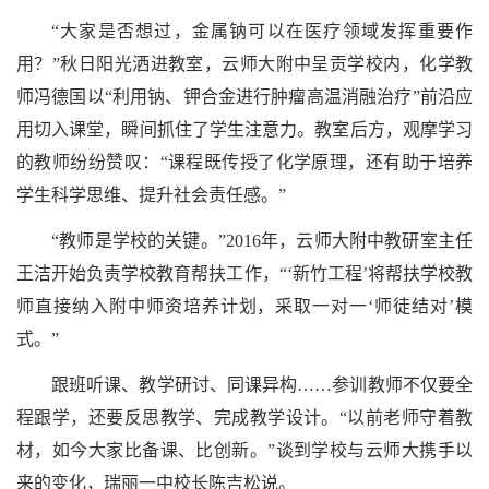
“大家是否想过，金属钠可以在医疗领域发挥重要作
用？”秋日阳光洒进教室，云师大附中呈贡学校内，化学教
师冯德国以“利用钠、钾合金进行肿瘤高温消融治疗”前沿应
用切入课堂，瞬间抓住了学生注意力。教室后方，观摩学习
的教师纷纷赞叹：“课程既传授了化学原理，还有助于培养
学生科学思维、提升社会责任感。”
“教师是学校的关键。”2016年，云师大附中教研室主任
王洁开始负责学校教育帮扶工作，“‘新竹工程’将帮扶学校教
师直接纳入附中师资培养计划，采取一对一‘师徒结对’模
式。”
跟班听课、教学研讨、同课异构……参训教师不仅要全
程跟学，还要反思教学、完成教学设计。“以前老师守着教
材，如今大家比备课、比创新。”谈到学校与云师大携手以
来的变化，瑞丽一中校长陈吉松说。