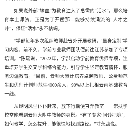
如果说外部“输血”为教育注入了急需的“活水”，那么培
育本土师资，正是为了开凿那口能够持续涌流的“人才之
井”，保证“活水”永不枯竭。
“学部每年多次组织教师赴省外开展教研，‘量身定制’学
习内容。前不久，学前专业教师团队便前往江苏参加了专项
培训。”陈瑶说，“2022年，学部启动学前教育优师专项，注
重培养学生交叉学科综合能力，引导学生坚定教育情怀，服
务边疆教育。”目前，云师大累计培养卓越教师、公费师范
生和优师计划师范生4000余人，90%以上扎根云南基础教育
一线。
从昆明风尘仆仆赶来，放下行囊便直奔教室——帮扶学
校常能看到云师大附中教师的身影。“有了专家‘问诊把脉’，
如何教学、怎么提升，能很快地找到路径。”寸永勐说。