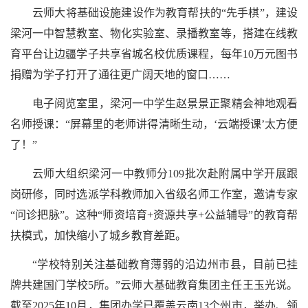
云师大将基础设施建设作为教育帮扶的“先手棋”，建设
梁河一中智慧教室、物化实验室、录播教室等，搭建在线教
育平台让边疆学子共享省城名校优质课程，每年10万元图书
捐赠为学子打开了通往更广阔天地的窗口……
电子阅览室里，梁河一中学生赵景景正聚精会神地观看
名师授课：“屏幕里的老师讲得清晰生动，‘云端授课’太方便
了！”
云师大组织梁河一中教师分109批次赴附属中学开展跟
岗研修，同时选派学科教师加入省级名师工作室，邀请专家
“问诊把脉”。这种“师资培育+资源共享+公益辅导”的教育帮
扶模式，加快缩小了城乡教育差距。
“学校特别关注基础教育薄弱的沿边州市县，目前已挂
牌共建国门学校5所。”云师大基础教育集团主任王玉光说。
截至2025年10月，集团办学已覆盖云南13个州市，举办、领