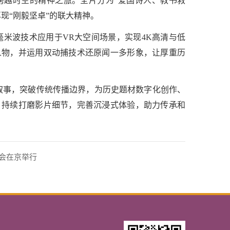
跨越时空的精神之旅。全片分为“爱国诗人、教书救
现“刚毅坚卓”的联大精神。
毫米波技术应用于VR大空间场景，实现4K高清与低
人物，并运用双动捕技术还原闻一多形象，让厚重历
叙事，突破传统传播边界，为历史题材数字化创作、
，持续打磨影片细节，完善沉浸式体验，助力传承和
谈会在京举行