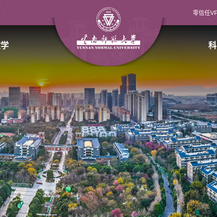
零信任V
教学
科