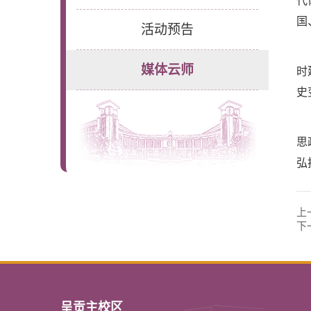
代
国
活动预告
媒体云师
时
史
思
弘
上
下
呈贡主校区