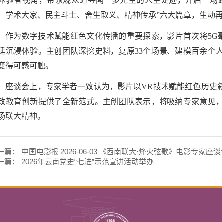
体验者视角，带领观众追寻闻一多先生的人生足迹，开启一场
、学术大家、民主斗士、舍生取义、精神传承”六大篇章，生动再
作为数字技术赋能红色文化传播的重要探索，影片首次将5G
延沉浸体验。主创团队深挖史料，复原33个场景、建模百余个
变得可感可触。
座谈会上，专家学者一致认为，影片以VR技术赋能红色历史
政教育创新提供了全新范式。主创团队表示，将吸纳专家意见
扬联大精神。
一篇：
中国电影报 2026-06-03 《西南联大·烽火弦歌》电影专家座
一篇：
2026年云南党史“七进”示范宣讲活动举办