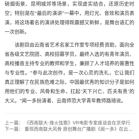
硝烟街景、昆明城郊等场景，实现虚实结合，还原历史时
空；特别是在“最后的演讲”一幕中，用灯光、音效和演员表
演，将这场著名的演讲处理得既震撼又新鲜，是舞台语汇的
一次创新。
该剧目由云南省艺术名家工作室专项经费资助，面向全
省各级文艺院团、高校招募学员，最终入选的有青年演员、
高校播音主持专业的教师和学生，兼顾了人才培养的普惠性
与专业性。“参与此次创作，是一次心灵的洗礼，它让我们
真正理解了在民族危难之际，中国最优秀的知识分子是如何
用他们的专业、风骨和生命，扛起‘天下兴亡、匹夫有责’的
大义。”闻一多扮演者、云南师范大学青年教师路琦说。
上一篇：
《西南联大·烽火弦歌》VR电影专家座谈会在京举行
下一篇：
重现西南联大风骨 原创舞台广播剧《闻一多》在云南师范大学上演