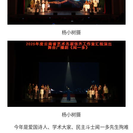
杨小树摄
杨小树摄
今年是爱国诗人、学术大家、民主斗士闻一多先生殉难