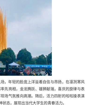
入场，年轻的脸庞上洋溢着自信与昂扬，在凛冽寒风
演率先亮相，金龙腾跃、雄狮献瑞，喜庆的旋律与表
将现场气氛推向高潮。随后，活力四射的啦啦操表演
神状态，展现出当代大学生的青春活力。