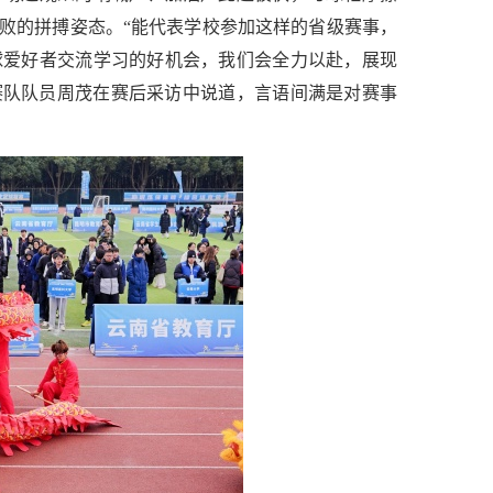
败的拼搏姿态。“能代表学校参加这样的省级赛事，
球爱好者交流学习的好机会，我们会全力以赴，展现
赛队队员周茂在赛后采访中说道，言语间满是对赛事