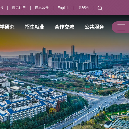
PN
|
融合门户
|
信息公开
|
English
|
意见箱
|
学研究
招生就业
合作交流
公共服务