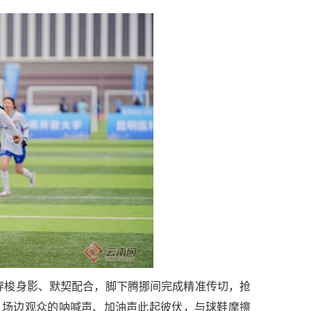
穿梭身影、默契配合，脚下腾挪间完成精准传切，抢
。场边观众的呐喊声、加油声此起彼伏，与球鞋摩擦