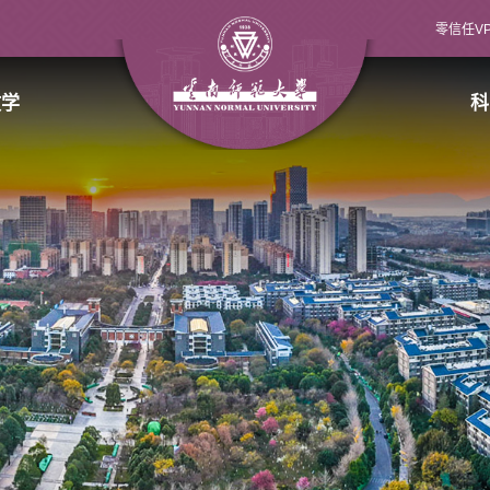
零信任V
教学
科