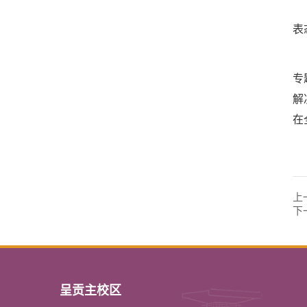
表
专
解
在
上
下
呈贡主校区