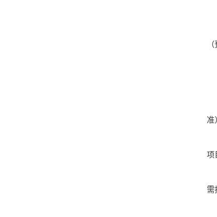
（
准
项
需