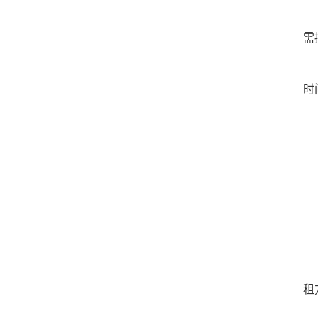
需
时
租