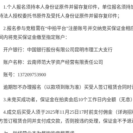
1.个人报名须持本人身份证原件并留存复印件，单位报名须
持法人授权委托书原件及受托人身份证原件并留存复印件；
2.报名参与竞租需在“中拍平台”注册账号并交纳竞买保证金
间内将竞买保证金缴至指定账户：
开户银行：中国银行股份有限公司昆明市理工大支行
账户名称：云南师范大学资产经营有限责任公司
账号：137209753900
逾期恕不办理报名（以款项到账为准）买受人签订租赁合同时
3.未竞买成功者，保证金在拍卖会后10个工作日内全额（无息
4.成交后买受人须于2025年11月25日17时前支付佣金（
方签订租赁合同并支付成交款，否则按违约处理，保证金不予退