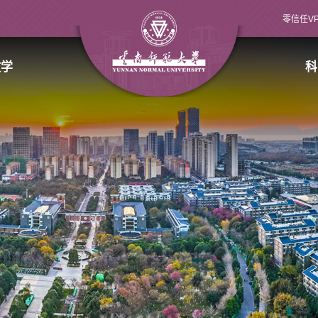
零信任V
教学
科