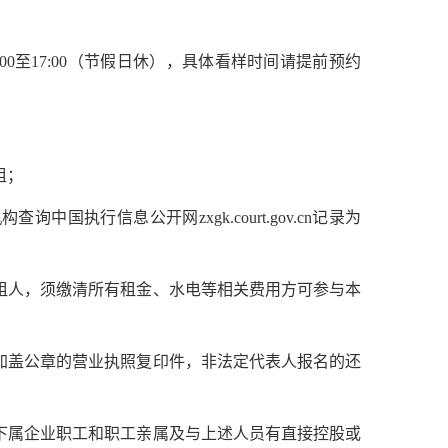
:00至17:00（节假日休），具体看样时间请提前预约
租；
国执行信息公开网zxgk.court.gov.cn记录为
承租人，须缴清所有租金、水电等相关费用方可参与本
持加盖公章的营业执照复印件，非法定代表人报名的还
及下属企业职工和职工亲属及与上述人员有直接控股或