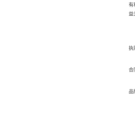
有
益
执
合
品