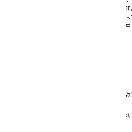
知
人
中
数
状