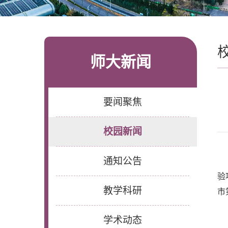
师大新闻
要闻聚焦
校园新闻
通知公告
验
教学科研
市
学术动态