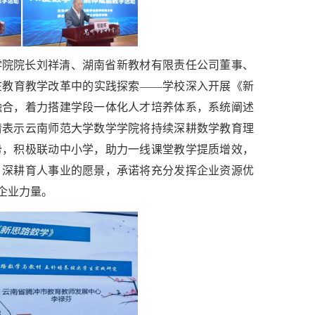
学院院长刘祥清、湖南省新教材有限责任公司董事、
在教育教学改革中的实践探索——学校深入开展《新
融合，着力搭建学段一体化人才培养体系，系统阐述
清表示云南师范大学数学学院将持续深耕数学教育理
势，积极联动中小学，助力一线课堂教学提质增效，
、深耕育人事业的愿景，承诺将充分发挥企业资源优
企业力量。