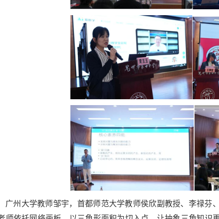
广州大学教师邹宇，首都师范大学教师侯欣副教授、李禄芬
老师依托网络画板，以三角形面积为切入点，让抽象三角知识