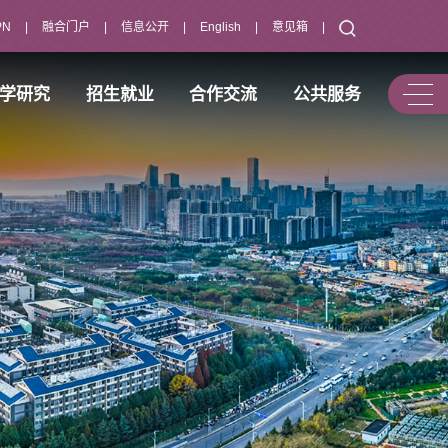
PN
|
融合门户
|
信息公开
|
English
|
意见箱
|
学研究
招生就业
合作交流
公共服务