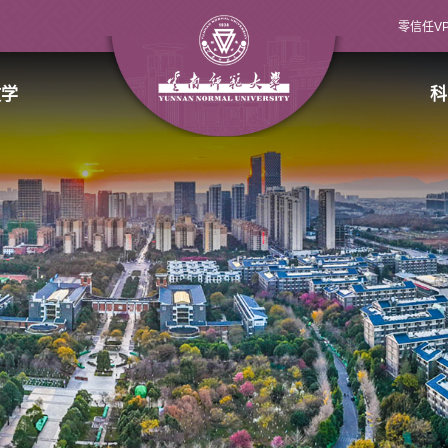
零信任V
教学
科