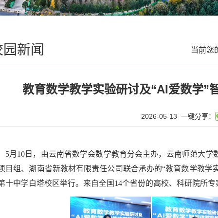
校园新闻
当前您
教育数学教学实验研讨及“AI爱数学
2026-05-13
一键分享：
5月10日，由云南省数学会数学教育分会主办，云南师范大
项目组、湖南省新教材有限责任公司联合承办的“教育数学教学实验
第十中学白塔校区举行。来自全国14个省份的高校、科研院所专