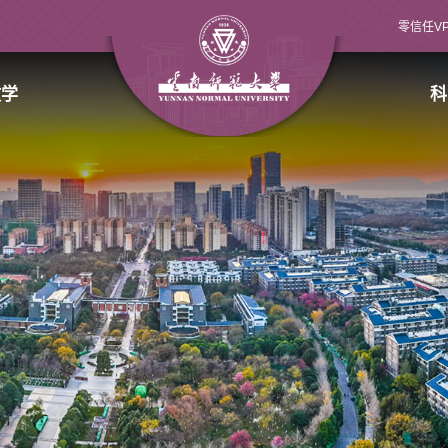
零信任V
教学
科