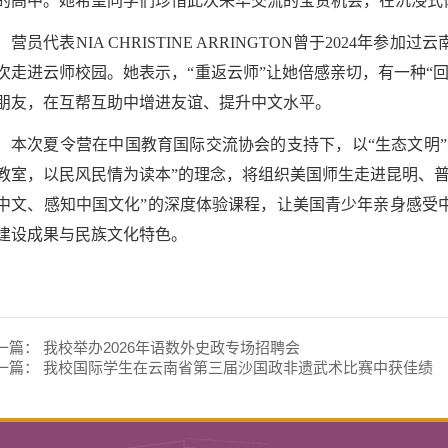
的高中。她希望同学们珍惜此次来华交流的宝贵机会，在沉浸式
营员代表NIA CHRISTINE ARRINGTON曾于2024
次走进云师校园。她表示，“重返云师”让她倍感亲切，有一种“
朋友，在互帮互助中增进友谊、提升中文水平。
本次夏令营在中国教育国际交流协会的支持下，以“生态文明”
教室，以民风民情为读本”的理念，将组织美国师生走进昆明、
中文、感知中国文化”的深度体验课程，让美国青少年亲身感受
建设成果与民族文化特色。
一篇：
我校举办2026年语数外史政专场招聘会
一篇：
我校国际学生在云南省第三届沙国政非遗武术比赛中获佳绩