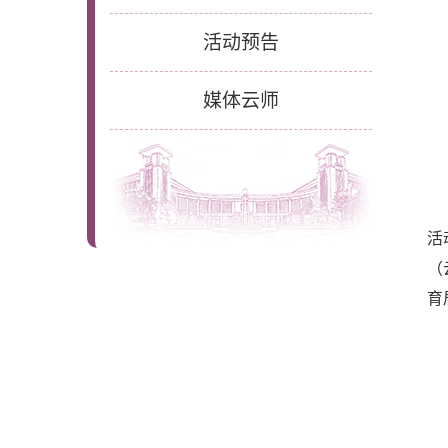
活动预告
媒体云师
活
（
育