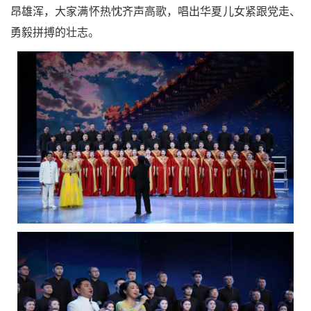
昂雄浑，大家满怀热忱齐声高歌，唱出华夏儿女紧跟党走、
勇毅拼搏的壮志。